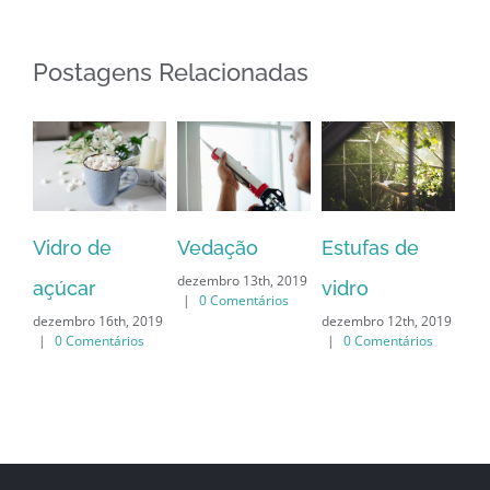
Postagens Relacionadas
Vedação
Co
Estufas de
Vidro de
dezembro 13th, 2019
é 
vidro
açúcar
|
0 Comentários
dez
dezembro 12th, 2019
dezembro 16th, 2019
|
|
0 Comentários
|
0 Comentários