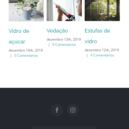
Vedação
Co
Estufas de
Vidro de
dezembro 13th, 2019
é 
vidro
açúcar
|
0 Comentários
dez
dezembro 12th, 2019
dezembro 16th, 2019
|
|
0 Comentários
|
0 Comentários