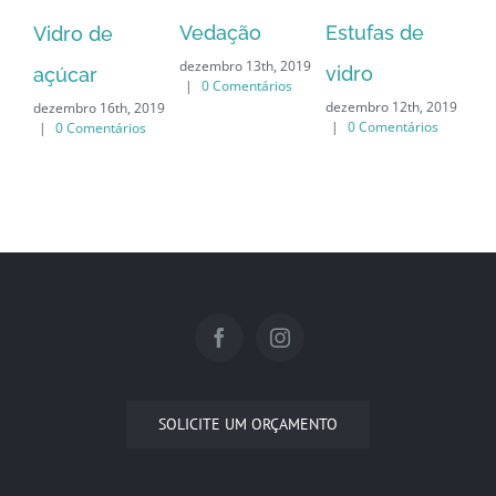
Vedação
Co
Estufas de
Vidro de
dezembro 13th, 2019
é 
vidro
açúcar
|
0 Comentários
dez
dezembro 12th, 2019
dezembro 16th, 2019
|
|
0 Comentários
|
0 Comentários
SOLICITE UM ORÇAMENTO