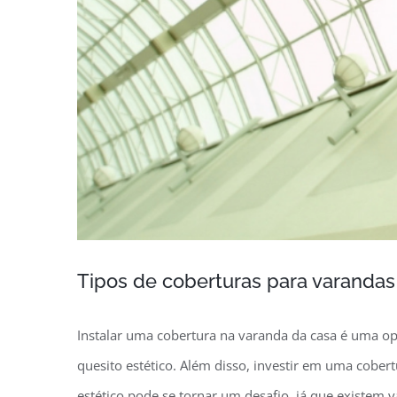
Tipos de coberturas para varandas
Instalar uma cobertura na varanda da casa é uma o
quesito estético. Além disso, investir em uma cober
estético pode se tornar um desafio, já que existem v