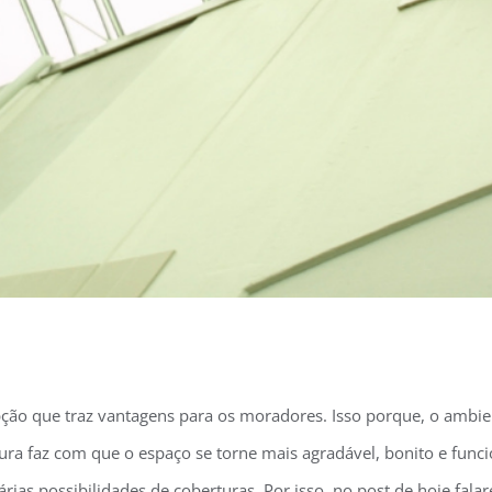
pção que traz vantagens para os moradores. Isso porque, o amb
tura faz com que o espaço se torne mais agradável, bonito e func
árias possibilidades de coberturas. Por isso, no post de hoje fa