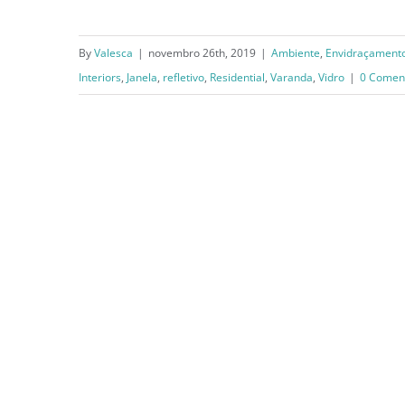
Porque escolher o vidro
By
Valesca
|
novembro 26th, 2019
|
Ambiente
,
Envidraçament
refletivo?
Interiors
,
Janela
,
refletivo
,
Residential
,
Varanda
,
Vidro
|
0 Comen