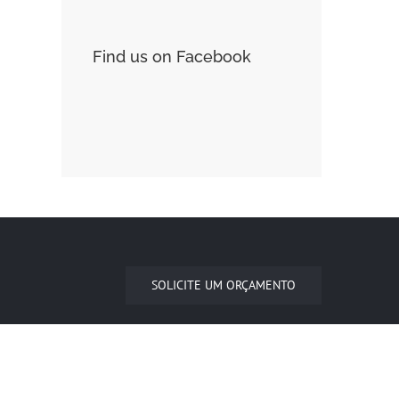
Find us on Facebook
SOLICITE UM ORÇAMENTO
(27)3361-4630
guaravidros@guaravidros.com.br