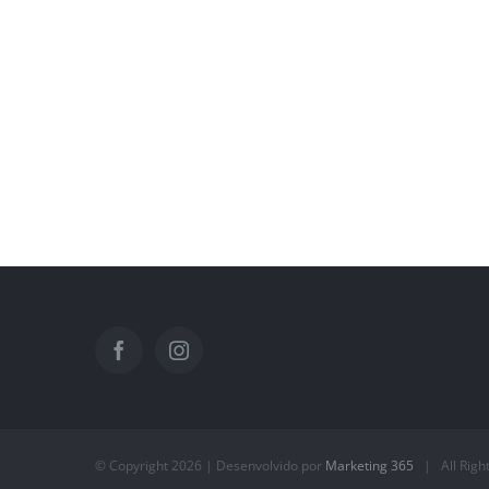
© Copyright
2026 | Desenvolvido por
Marketing 365
| All Righ