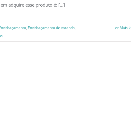
em adquire esse produto é: [...]
Envidraçamento
,
Envidraçamento de varanda
,
Ler Mais
os