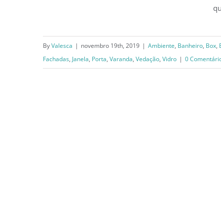
qu
Saiba como identificar o vidro
temperado
By
Valesca
|
novembro 19th, 2019
|
Ambiente
,
Banheiro
,
Box
,
Fachadas
,
Janela
,
Porta
,
Varanda
,
Vedação
,
Vidro
|
0 Comentári