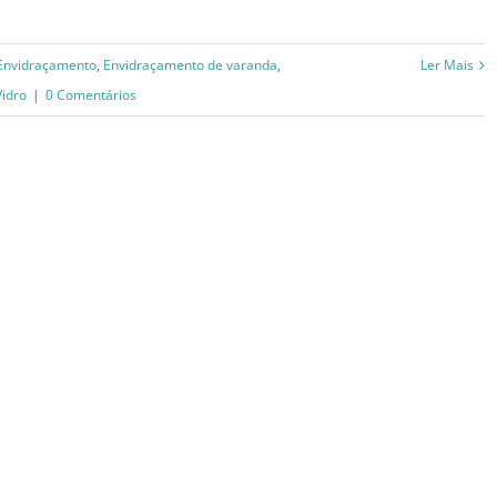
Envidraçamento
,
Envidraçamento de varanda
,
Ler Mais
Vidro
|
0 Comentários