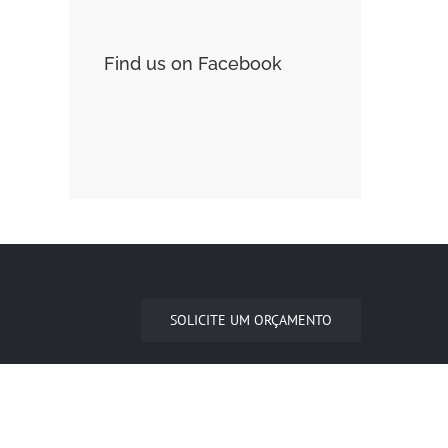
Find us on Facebook
SOLICITE UM ORÇAMENTO
(27)3361-4630
guaravidros@guaravidros.com.br