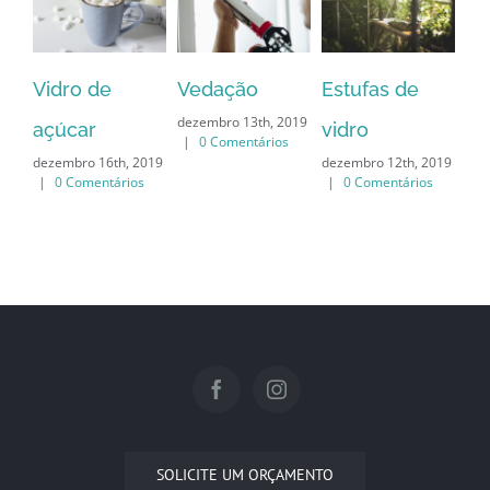
Vidro de
Vedação
Estufas de
Co
dezembro 13th, 2019
açúcar
vidro
é 
|
0 Comentários
dezembro 16th, 2019
dezembro 12th, 2019
dez
|
0 Comentários
|
0 Comentários
|
SOLICITE UM ORÇAMENTO