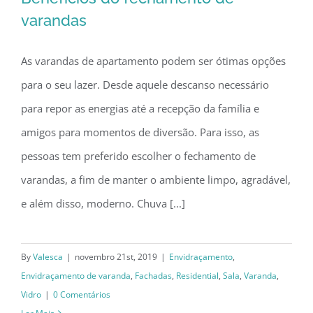
varandas
As varandas de apartamento podem ser ótimas opções
Benefícios do fechamento de
para o seu lazer. Desde aquele descanso necessário
varandas
para repor as energias até a recepção da família e
amigos para momentos de diversão. Para isso, as
pessoas tem preferido escolher o fechamento de
varandas, a fim de manter o ambiente limpo, agradável,
e além disso, moderno. Chuva [...]
By
Valesca
|
novembro 21st, 2019
|
Envidraçamento
,
Envidraçamento de varanda
,
Fachadas
,
Residential
,
Sala
,
Varanda
,
Vidro
|
0 Comentários