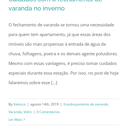
varanda no inverno
O fechamento de varanda se tornou uma necessidade
Cuidados com o fechamento de
para quem tem apartamento, já que essas áreas dos
varanda no inverno
imóveis são mais propensas à entrada de água da
chuva, folhagens, poeira e os demais agente poluidores.
Mesmo com essas vantagens, é preciso tomar cuidados
especiais durante essa estação. Por isso, no post de hoje
falaremos sobre esse [...]
By
Valesca
|
agosto 14th, 2019
|
Envidraçamento de varanda
,
Varanda
,
Vidro
|
0 Comentários
Ler Mais